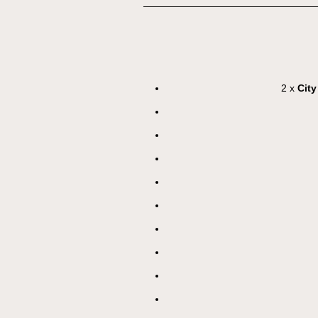
2 x
City