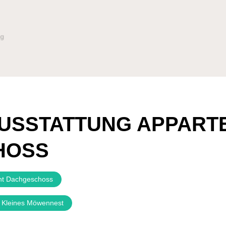
 AUSSTATTUNG APPAR
HOSS
ent Dachgeschoss
s Kleines Möwennest