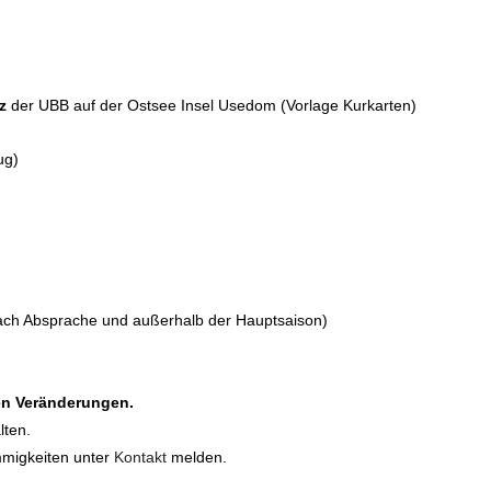
z
der UBB auf der Ostsee Insel Usedom (Vorlage Kurkarten)
ug)
ach Absprache und außerhalb der Hauptsaison)
en Veränderungen.
lten.
mmigkeiten unter
Kontakt
melden.