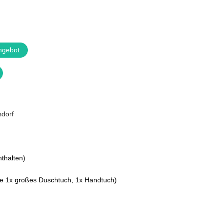
ngebot
thalten)
je 1x großes Duschtuch, 1x Handtuch)