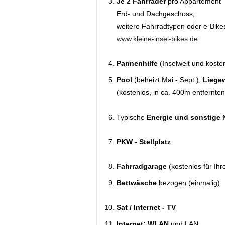
Je 2 Fahrräder
pro Appartement
Erd- und Dachgeschoss,
weitere Fahrradtypen oder e-Bikes
www.kleine-insel-bikes.de
Pannenhilfe
(Inselweit und kosten
Pool
(beheizt Mai - Sept.),
Liege
(kostenlos, in ca. 400m entfernten
Typische
Energie und sonstige
PKW - Stellplatz
Fahrradgarage
(kostenlos für Ih
Bettwäsche
bezogen (einmalig)
Sat / Internet - TV
Internet: WLAN
und LAN