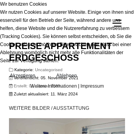
Wir benutzen Cookies
Wir nutzen Cookies auf unserer Website. Einige von ihnen sind
essenziell für den Betrieb der Seite, während andere uns
helfen, diese Website und die Nutzererfahrung zu verbessern
(Tracking Cookies). Sie können selbst entscheiden, ob Sie die
PREISE APPARTEMENT
Cookies zulassen möchten. Bitte beachten Sie, dass bei einer
Ablehnung womöglich nicht mehr alle Funktionalitäten der
ERDGESCHOSS
Seite zur Verfügung stehen.
Kategorie:
Uncategorised
Akzeptieren
Ablehnen
Veröffentlicht: 05. November 2021
Erstellt: 01. Januar 1980
Weitere Informationen
|
Impressum
Zuletzt aktualisiert: 11. März 2024
WEITERE BILDER / AUSSTATTUNG